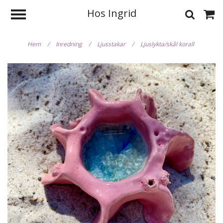
Hos Ingrid
Hem
/
Inredning
/
Ljusstakar
/
Ljuslykta/skål korall