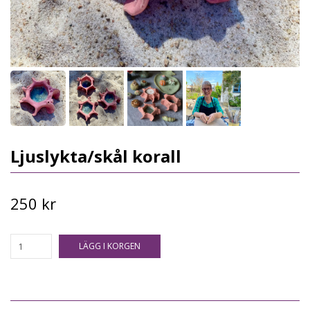
Ljuslykta/skål korall
250 kr
LÄGG I KORGEN