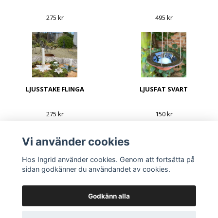
275 kr
495 kr
LJUSSTAKE FLINGA
LJUSFAT SVART
275 kr
150 kr
Vi använder cookies
Hos Ingrid använder cookies. Genom att fortsätta på
sidan godkänner du användandet av cookies.
Godkänn alla
© Copyright Hos Ingrid