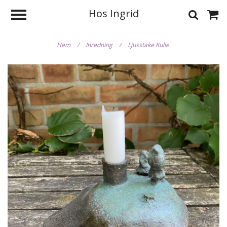
Hos Ingrid
Hem
/
Inredning
/
Ljusstake Kulle