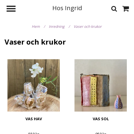
Hos Ingrid
Hem
/
Inredning
/
Vaser och krukor
Vaser och krukor
VAS HAV
VAS SOL