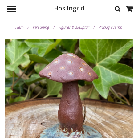
Hos Ingrid
Hem
/
Inredning
/
Figurer & skulptur
/
Prickig svamp