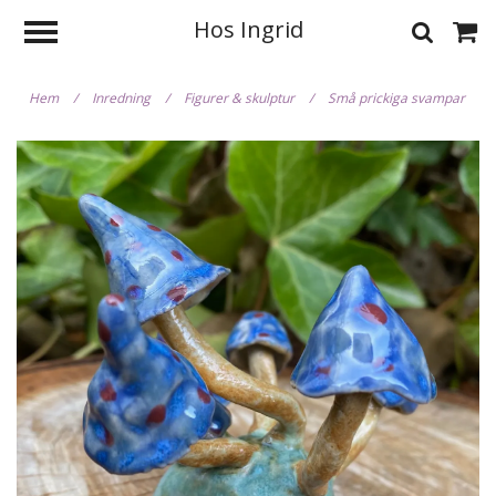
Hos Ingrid
Hem
/
Inredning
/
Figurer & skulptur
/
Små prickiga svampar