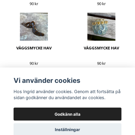
90 kr
90 kr
VÄGGSMYCKE HAV
VÄGGSMYCKE HAV
90 kr
90 kr
Vi använder cookies
Hos Ingrid använder cookies. Genom att fortsätta på
sidan godkänner du användandet av cookies.
Godkänn alla
© Copyright Hos Ingrid
Inställningar
Powered by Quickbutik