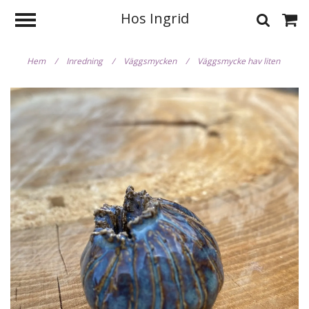
Hos Ingrid
Hem
/
Inredning
/
Väggsmycken
/
Väggsmycke hav liten